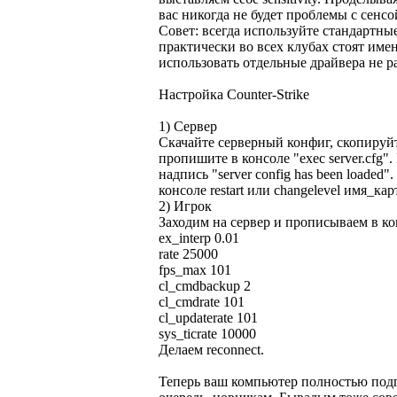
вас никогда не будет проблемы c сенсо
Совет: всегда используйте стандартны
практически во всех клубах стоят име
использовать отдельные драйвера не р
Настройка Counter-Strike
1) Сервер
Скачайте серверный конфиг, скопируйте 
пропишите в консоле "exec server.cfg".
надпись "server config has been loaded
консоле restart или changelevel имя_кар
2) Игрок
Заходим на сервер и прописываем в к
ex_interp 0.01
rate 25000
fps_max 101
cl_cmdbackup 2
cl_cmdrate 101
cl_updaterate 101
sys_ticrate 10000
Делаем reconnect.
Теперь ваш компьютер полностью подг