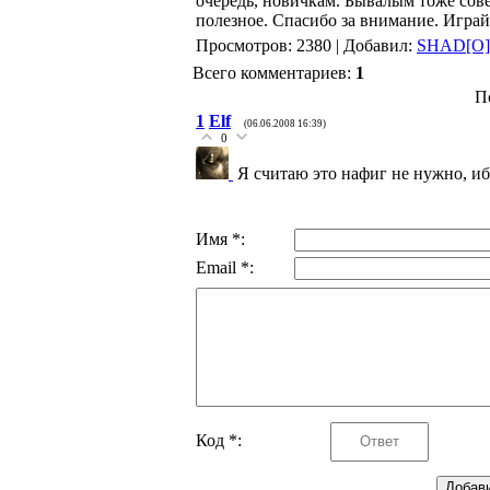
очередь, новичкам. Бывалым тоже сове
полезное. Спасибо за внимание. Играй
Просмотров: 2380 | Добавил:
SHAD[O
Всего комментариев:
1
П
1
Elf
(06.06.2008 16:39)
0
Я считаю это нафиг не нужно, 
Имя *:
Email *:
Код *: