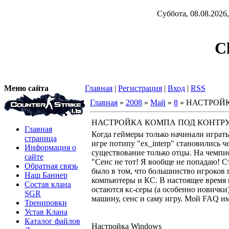
Суббота, 08.08.2026,
C
Меню сайта
Главная
|
Регистрация
|
Вход
|
RSS
Главная
»
2008
»
Май
»
8
» НАСТРОЙ
НАСТРОЙКА КОМПА ПОД КОНТР
Главная
Когда геймеры только начинали играть
страница
игре потипу "ex_interp" становились ч
Информация о
cуществование только отцы. На чемпи
сайте
"Сенс не тот! Я вообще не попадаю! Ст
Обратная связь
было в том, что большинство игроков 
Наш Баннер
компьютеры и КС. В настоящее время к
Состав клана
остаются кс-серы (а особенно новички)
SGR
машину, сенс и саму игру. Мой FAQ и
Тренировки
Устав Клана
Каталог файлов
Настройка Windows