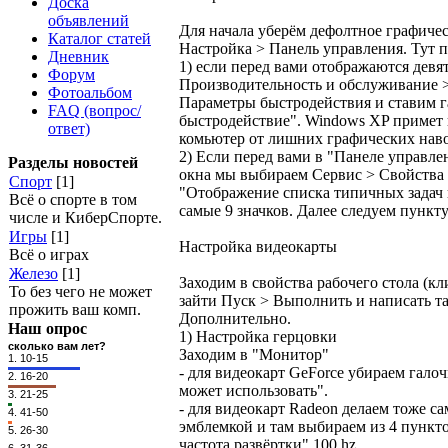
Доска
объявлений
Для начала уберём дефолтное графичес
Каталог статей
Настройка > Панель управления. Тут п
Дневник
1) если перед вами отображаются девя
Форум
Производительность и обслуживание 
Фотоальбом
Параметры быстродействия и ставим 
FAQ (вопрос/
быстродействие". Windows XP примет 
ответ)
комьютер от лишних графических наво
2) Если перед вами в "Панеле управлен
Разделы новостей
окна мы выбираем Сервис > Свойства 
Спорт
[1]
"Отображение списка типичных задач в
Всё о спорте в том
самые 9 значков. Далее следуем пункт
числе и КиберСпорте.
Игры
[1]
Настройка видеокарты
Всё о играх
Железо
[1]
Заходим в свойства рабочего стола (к
То без чего не может
зайти Пуск > Выполнить и написать та
прожить ваш комп.
Дополнительно.
Наш опрос
1) Настройка герцовки
сколько вам лет?
Заходим в "Монитор"
1.
10-15
- для видеокарт GeForce убираем гал
2.
16-20
может использовать".
3.
21-25
- для видеокарт Radeon делаем тоже с
4.
41-50
эмблемкой и там выбираем из 4 пункт
5.
26-30
частота развёртки" 100 hz.