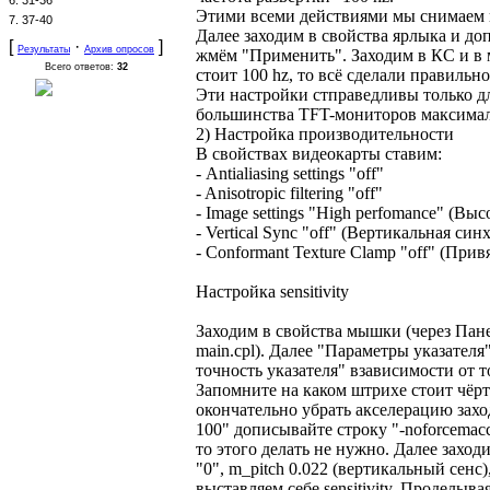
6.
31-36
Этими всеми действиями мы снимаем
7.
37-40
Далее заходим в свойства ярлыка и доп
[
·
]
Результаты
Архив опросов
жмём "Применить". Заходим в КС и в 
Всего ответов:
32
стоит 100 hz, то всё сделали правильно
Эти настройки стправедливы только д
большинства TFT-мониторов максимал
2) Настройка производительности
В свойствах видеокарты ставим:
- Antialiasing settings "off"
- Anisotropic filtering "off"
- Image settings "High perfomance" (Вы
- Vertical Sync "off" (Вертикальная си
- Conformant Texture Clamp "off" (Прив
Настройка sensitivity
Заходим в свойства мышки (через Пан
main.cpl). Далее "Параметры указател
точность указателя" взависимости от т
Запомните на каком штрихе стоит чёрт
окончательно убрать акселерацию заход
100" дописывайте строку "-noforcemacc
то этого делать не нужно. Далее заходи
"0", m_pitch 0.022 (вертикальный сенс
выставляем себе sensitivity. Проделыва