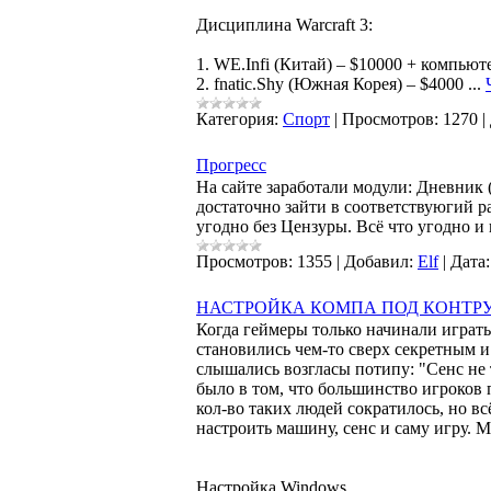
Дисциплина Warcraft 3:
1. WE.Infi (Китай) – $10000 + компью
2. fnatic.Shy (Южная Корея) – $4000
...
Категория:
Спорт
|
Просмотров:
1270
|
Прогресс
На сайте заработали модули: Дневник 
достаточно зайти в соответствуюгий р
угодно без Цензуры. Всё что угодно 
Просмотров:
1355
|
Добавил:
Elf
|
Дата:
НАСТРОЙКА КОМПА ПОД КОНТР
Когда геймеры только начинали играть 
становились чем-то сверх секретным и
слышались возгласы потипу: "Сенс не 
было в том, что большинство игроков 
кол-во таких людей сократилось, но вс
настроить машину, сенс и саму игру.
Настройка Windows