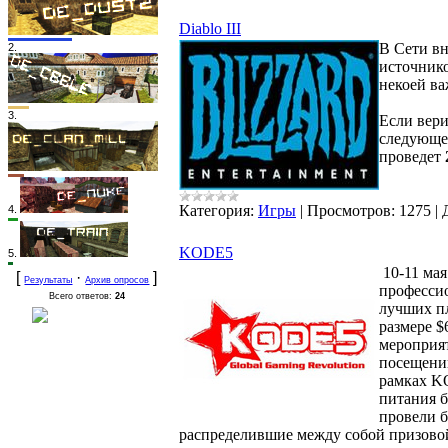
Diablo III
В Сети вн
2.
источник
некоей в
3.
Если вери
следующе
проведет
Категория:
Игры
|
Просмотров:
1275
|
4.
KODE5
5.
10-11 мая
[
·
]
Результаты
Архив опросов
профессио
Всего ответов:
24
лучших пл
размере $
мероприят
посещений
рамках KO
питания б
провели б
распределившие между собой призово