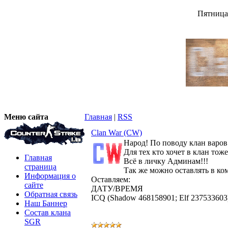
Пятница,
Меню сайта
Главная
|
RSS
Clan War (CW)
Народ! По поводу клан варов
Для тех кто хочет в клан тоже
Главная
Всё в личку Админам!!!
страница
Так же можно оставлять в ко
Информация о
Оставляем:
сайте
ДАТУ/ВРЕМЯ
Обратная связь
ICQ (Shadow 468158901; Elf 237533603
Наш Баннер
Состав клана
SGR