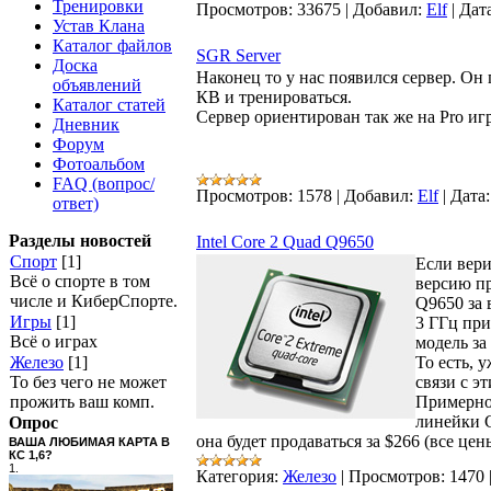
Тренировки
Просмотров:
33675
|
Добавил:
Elf
|
Дата
Устав Клана
Каталог файлов
SGR Server
Доска
Наконец то у нас появился сервер. Он
объявлений
КВ и тренироваться.
Каталог статей
Сервер ориентирован так же на Pro иг
Дневник
Форум
Фотоальбом
FAQ (вопрос/
Просмотров:
1578
|
Добавил:
Elf
|
Дата:
ответ)
Разделы новостей
Intel Core 2 Quad Q9650
Спорт
[1]
Если вери
Всё о спорте в том
версию пр
числе и КиберСпорте.
Q9650 за 
Игры
[1]
3 ГГц при
Всё о играх
модель за
Железо
[1]
То есть, 
То без чего не может
связи с э
прожить ваш комп.
Примерно 
линейки C
Опрос
она будет продаваться за $266 (все ц
ВАША ЛЮБИМАЯ КАРТА В
КС 1,6?
1.
Категория:
Железо
|
Просмотров:
1470